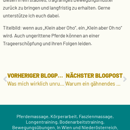
zurück zu bringen und langfristig zu erhalten. Gerne
unterstütze ich euch dabei.
Titelbild: wenn aus „Klein aber Oho“, ein „Klein aber Oh no“
wird. Auch ungerittene Pferde können an einer
Trageerschöpfung und ihren Folgen leiden.
VORHERIGER BLOGPOST
NÄCHSTER BLOGPOST
Was mich wirklich unrund macht auf Social Media …
Warum ein gähnendes Pferd nicht automatisch ein entspanntes Pferd ist
Pferdemassage, Körperarbeit, Faszienmassage,
Longentraining, Bodenarbeitstraining,
Bewegungsübungen. In Wien und Niederösterreich.